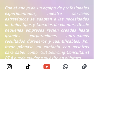
Con el apoyo de un equipo de profesionales
experimentados, nuestro servicios
estratégicos se adaptan a las necesidades
de todos tipos y tamaños de clientes. Desde
pequeñas empresas recién creadas hasta
grandes corporaciones entregamos
resultados duraderos y cuantificables. Por
favor póngase en contacto con nosotros
para saber cómo Out Sourcing Consultanst
P.T.A puede ayudar a su éxito en el futuro.
UBIQUENOS
Calle 35 # 17-56 Oficina 802 Edficio
Davivienda Bucaramanga-Santander
LINEAS DE ATENCION
Celular:
3176562964
-3176385958
SIGUENOS EN: