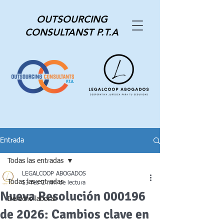
OUTSOURCING
CONSULTANST P.T.A
Entrada
Todas las entradas
LEGALCOOP ABOGADOS
Todas las entradas
13 feb
2 min de lectura
Nueva Resolución 000196
Derecho laboral
de 2026: Cambios clave en